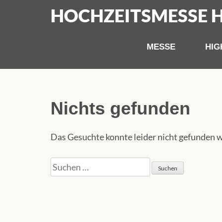
Zum
HOCHZEITSMESSE 
Inhalt
springen
MESSE
HIG
(Eingabetaste
drücken)
Nichts gefunden
Das Gesuchte konnte leider nicht gefunden we
Suchen
nach: